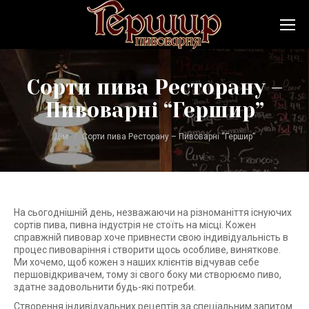
Сорти пива Ресторану –
Пивоварні “Гершир”
Ви тут:
Дім
Сорти пива Ресторану – Пивоварні “Гершир”
На сьогоднішній день, незважаючи на різноманіття існуючих
сортів пива, пивна індустрія не стоїть на місці. Кожен
справжній пивовар хоче привнести свою індивідуальність в
процес пивоваріння і створити щось особливе, виняткове.
Ми хочемо, щоб кожен з наших клієнтів відчував себе
першовідкривачем, тому зі свого боку ми створюємо пиво,
здатне задовольнити будь-які потреби.
Створення індивідуальних рецептів за спеціальним запитом