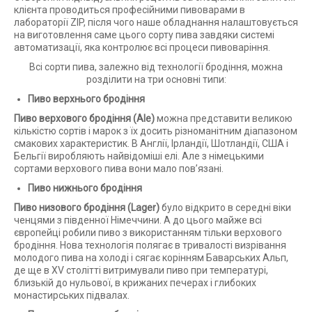
клієнта проводиться професійними пивоварами в
лабораторії ZIP, після чого наше обладнання налаштовується
на виготовлення саме цього сорту пива завдяки системі
автоматизації, яка контролює всі процеси пивоваріння.
Всі сорти пива, залежно від технології бродіння, можна
розділити на три основні типи:
Пиво верхнього бродіння
Пиво верхового бродіння (Ale)
можна представити великою
кількістю сортів і марок з їх досить різноманітним діапазоном
смакових характеристик. В Англії, Ірландії, Шотландії, США і
Бельгії виробляють найвідоміші елі. Але з німецькими
сортами верхового пива вони мало пов’язані.
Пиво нижнього бродіння
Пиво низового бродіння (Lager)
було відкрито в середні віки
ченцями з південної Німеччини. А до цього майже всі
європейці робили пиво з використанням тільки верхового
бродіння. Нова технологія полягає в тривалості визрівання
молодого пива на холоді і сягає корінням Баварських Альп,
де ще в XV столітті витримували пиво при температурі,
близькій до нульової, в крижаних печерах і глибоких
монастирських підвалах.