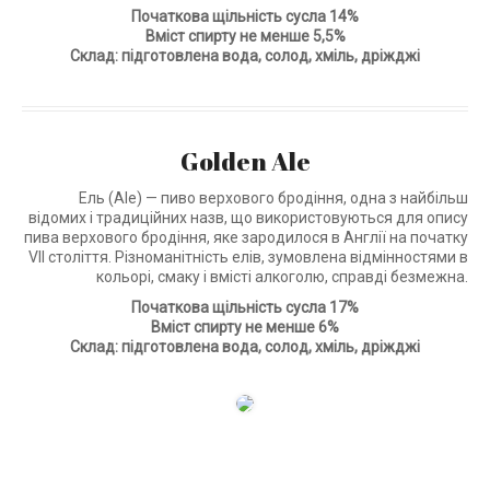
Початкова щільність сусла 14%
Вміст спирту не менше 5,5%
Склад: підготовлена вода, солод, хміль, дріжджі
Golden Ale
Ель (Ale) — пиво верхового бродіння, одна з найбільш
відомих і традиційних назв, що використовуються для опису
пива верхового бродіння, яке зародилося в Англії на початку
VII століття. Різноманітність елів, зумовлена відмінностями в
кольорі, смаку і вмісті алкоголю, справді безмежна.
Початкова щільність сусла 17%
Вміст спирту не менше 6%
Склад: підготовлена вода, солод, хміль, дріжджі