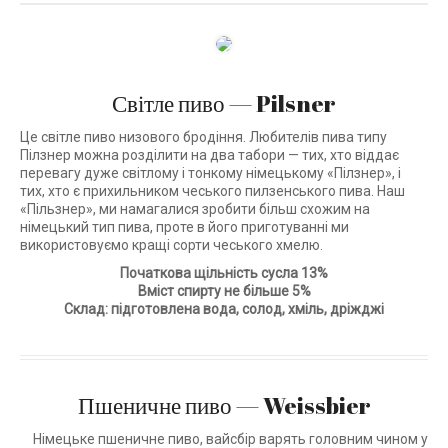
Світле пиво — Pilsner
Це світле пиво низового бродіння. Любителів пива типу
Пілзнер можна розділити на два табори — тих, хто віддає
перевагу дуже світлому і тонкому німецькому «Пілзнер», і
тих, хто є прихильником чеського пилзенського пива. Наш
«Пільзнер», ми намагалися зробити більш схожим на
німецький тип пива, проте в його приготуванні ми
використовуємо кращі сорти чеського хмелю.
Початкова щільність сусла 13%
Вміст спирту не більше 5%
Склад: підготовлена вода, солод, хміль, дріжджі
Пшеничне пиво — Weissbier
Німецьке пшеничне пиво, вайсбір варять головним чином у