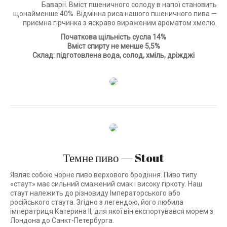
Баварії. Вміст пшеничного солоду в напої становить
щонайменше 40%. Відмінна риса нашого пшеничного пива —
приємна гірчинка з яскраво вираженим ароматом хмелю.
Початкова щільність сусла 14%
Вміст спирту не менше 5,5%
Склад: підготовлена вода, солод, хміль, дріжджі
Темне пиво — Stout
Являє собою чорне пиво верхового бродіння. Пиво типу
«стаут» має сильний смажений смак і високу гіркоту. Наш
стаут належить до різновиду Імператорського або
російського стаута. Згідно з легендою, його любила
імператриця Катерина II, для якої він експортувався морем з
Лондона до Санкт-Петербурга.