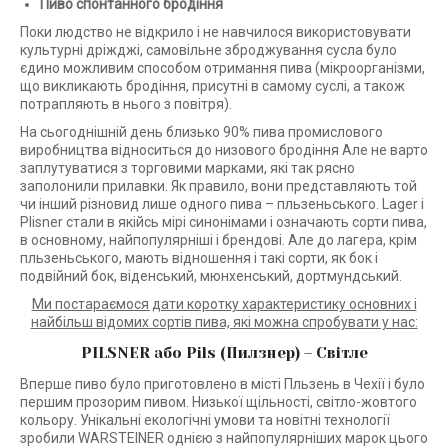
Пиво спонтанного бродіння
Поки людство не відкрило і не навчилося використовувати
культурні дріжджі, самовільне зброджування сусла було
єдино можливим способом отримання пива (мікроорганізми,
що викликають бродіння, присутні в самому суслі, а також
потрапляють в нього з повітря).
На сьогоднішній день близько 90% пива промислового
виробництва відноситься до низового бродіння Але не варто
заплутуватися з торговими марками, які так рясно
заполонили прилавки. Як правило, вони представляють той
чи інший різновид лише одного пива – пльзеньського. Lager і
Plisner стали в якійсь мірі синонімами і означають сорти пива,
в основному, найпопулярніші і брендові. Але до лагера, крім
пльзеньського, мають відношення і такі сорти, як бок і
подвійний бок, віденський, мюнхенський, дортмундський.
Ми постараємося дати коротку характеристику основних і
найбільш відомих сортів пива, які можна спробувати у нас:
PILSNER або Pils (Пилзнер) – Світле
Вперше пиво було приготовлено в місті Пльзень в Чехії і було
першим прозорим пивом. Низької щільності, світло-жовтого
кольору. Унікальні екологічні умови та новітні технології
зробили WARSTEINER однією з найпопулярніших марок цього