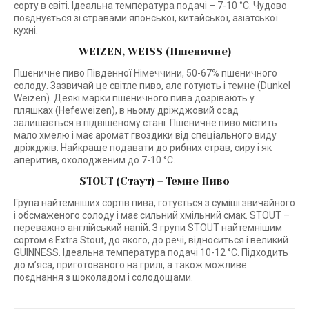
сорту в світі. Ідеальна температура подачі – 7-10 °C. Чудово
поєднується зі стравами японської, китайської, азіатської
кухні.
WEIZEN, WEISS (Пшеничне)
Пшеничне пиво Південної Німеччини, 50-67% пшеничного
солоду. Зазвичай це світле пиво, але готують і темне (Dunkel
Weizen). Деякі марки пшеничного пива дозрівають у
пляшках (Hefeweizen), в ньому дріжджовий осад
залишається в підвішеному стані. Пшеничне пиво містить
мало хмелю і має аромат гвоздики від спеціального виду
дріжджів. Найкраще подавати до рибних страв, сиру і як
аперитив, охолодженим до 7-10 °C.
STOUT (Стаут) – Темне Пиво
Група найтемніших сортів пива, готується з суміші звичайного
і обсмаженого солоду і має сильний хмільний смак. STOUT –
переважно англійський напій. З групи STOUT найтемнішим
сортом є Extra Stout, до якого, до речі, відноситься і великий
GUINNESS. Ідеальна температура подачі 10-12 °C. Підходить
до м’яса, приготованого на грилі, а також можливе
поєднання з шоколадом і солодощами.