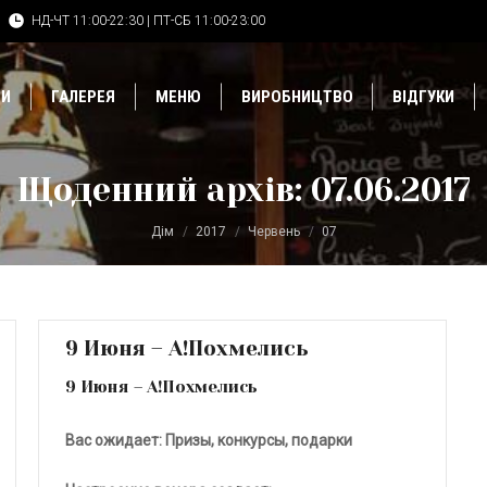
НД-ЧТ 11:00-22:30 | ПТ-СБ 11:00-23:00
ДИ
ГАЛЕРЕЯ
МЕНЮ
ВИРОБНИЦТВО
ВІДГУКИ
Щоденний архів:
07.06.2017
Дім
2017
Червень
07
9 Июня – А!Похмелись
9 Июня – А!Похмелись
Вас ожидает:
Призы, конкурсы, подарки