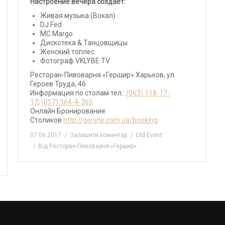
Настроение вечера создает:
Живая музыка (Вокал)
DJ Fed
МС Margo
Дискотека & Танцовщицы
Женский топлес
Фотограф VKLYBE.TV
Ресторан-Пивоварня «Гершир» Харьков, ул.
Героев Труда, 46
Информация по столам тел.:
(063) 118-17-
17
;
(057) 364-4-365
Онлайн Бронирование
Столиков
http://gershir.com.ua/booking
07.06.2017
Залишити коментар
Old Event
Від
Ресторан-Пивоварня «Гершир»