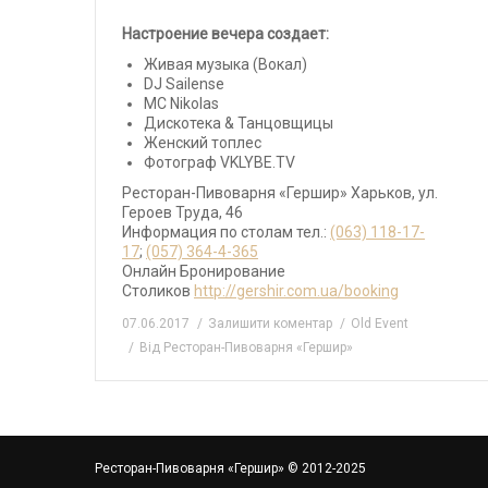
Настроение вечера создает:
Живая музыка (Вокал)
DJ Sailense
МС Nikolas
Дискотека & Танцовщицы
Женский топлес
Фотограф VKLYBE.TV
Ресторан-Пивоварня «Гершир» Харьков, ул.
Героев Труда, 46
Информация по столам тел.:
(063) 118-17-
17
;
(057) 364-4-365
Онлайн Бронирование
Столиков
http://gershir.com.ua/booking
07.06.2017
Залишити коментар
Old Event
Від
Ресторан-Пивоварня «Гершир»
Ресторан-Пивоварня «Гершир»
© 2012-2025