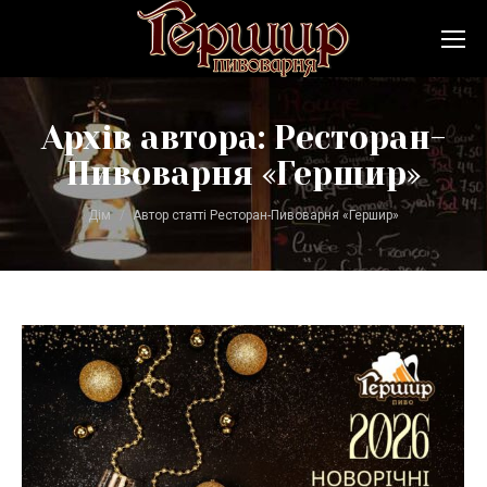
Архів автора:
Ресторан-
Пивоварня «Гершир»
Ви тут:
Дім
Автор статті Ресторан-Пивоварня «Гершир»