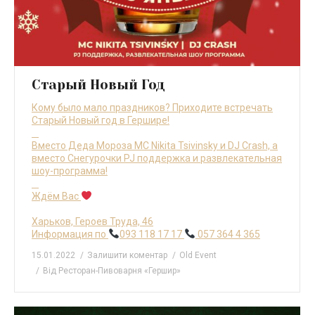
Старый Новый Год
Кому было мало праздников? Приходите встречать
Старый Новый год в Гершире!
⠀
Вместо Деда Мороза MC Nikita Tsivinsky и DJ Crash, а
вместо Снегурочки PJ поддержка и развлекательная
шоу-программа!
⠀
Ждём Вас
Харьков, Героев Труда, 46
Информация по
093 118 17 17
057 364 4 365
15.01.2022
Залишити коментар
Old Event
Від
Ресторан-Пивоварня «Гершир»