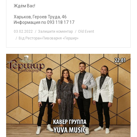
Ждём Вас!
⠀
Харьков, Героев Труда, 46
Информация по 093 118 17 17
03.02.2022
Залишити коментар
Old Event
Від
Ресторан-Пивоварня «Гершир»