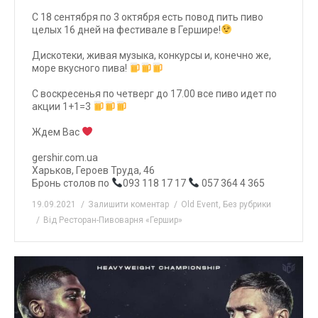
С 18 сентября по 3 октября есть повод пить пиво
целых 16 дней на фестивале в Гершире!
⠀
Дискотеки, живая музыка, конкурсы и, конечно же,
море вкусного пива!
⠀
С воскресенья по четверг до 17.00 все пиво идет по
акции 1+1=3
⠀
Ждем Вас
⠀
gershir.com.ua
Харьков, Героев Труда, 46
Бронь столов по
093 118 17 17
057 364 4 365
19.09.2021
Залишити коментар
Old Event
,
Без рубрики
Від
Ресторан-Пивоварня «Гершир»