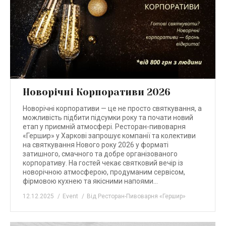
Новорічні Корпоративи 2026
Новорічні корпоративи — це не просто святкування, а
можливість підбити підсумки року та почати новий
етап у приємній атмосфері. Ресторан-пивоварня
«Гершир» у Харкові запрошує компанії та колективи
на святкування Нового року 2026 у форматі
затишного, смачного та добре організованого
корпоративу. На гостей чекає святковий вечір із
новорічною атмосферою, продуманим сервісом,
фірмовою кухнею та якісними напоями…
12.12.2025
Event
Від
Ресторан-Пивоварня «Гершир»