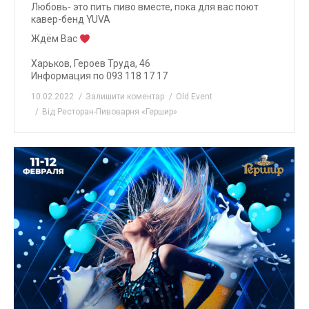
Любовь- это пить пиво вместе, пока для вас поют
кавер-бенд YUVA
Ждём Вас
⠀
Харьков, Героев Труда, 46
Информация по 093 118 17 17
10.02.2022
Залишити коментар
Old Event
Від
Ресторан-Пивоварня «Гершир»