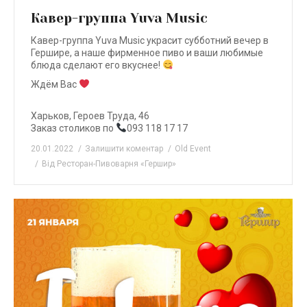
Кавер-группа Yuva Music
Кавер-группа Yuva Music украсит субботний вечер в
Гершире, а наше фирменное пиво и ваши любимые
блюда сделают его вкуснее!
Ждём Вас
⠀
Харьков, Героев Труда, 46
Заказ столиков по
093 118 17 17
20.01.2022
Залишити коментар
Old Event
Від
Ресторан-Пивоварня «Гершир»