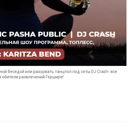
ной беседой или разорвать танцпол под сеты DJ Crash- все
 в обители развлечений Гершире!