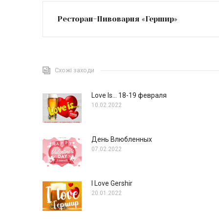
Ресторан-Пивоварня «Гершир»
Схожі заходи
Love Is… 18-19 февраля
10.02.2022
День Влюбленных
07.02.2022
I Love Gershir
20.01.2022