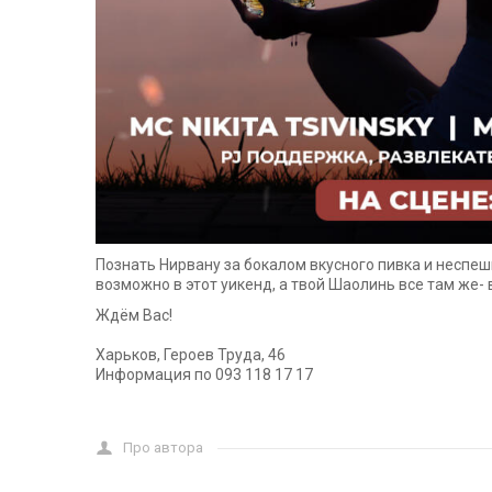
Познать Нирвану за бокалом вкусного пивка и неспеш
возможно в этот уикенд, а твой Шаолинь все там же-
Ждём Вас!
⠀
Харьков, Героев Труда, 46
Информация по 093 118 17 17
Про автора