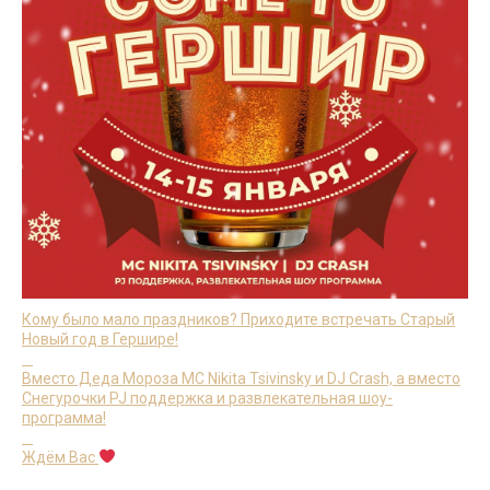
Кому было мало праздников? Приходите встречать Старый
Новый год в Гершире!
⠀
Вместо Деда Мороза MC Nikita Tsivinsky и DJ Crash, а вместо
Снегурочки PJ поддержка и развлекательная шоу-
программа!
⠀
Ждём Вас