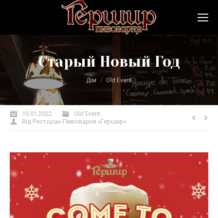
Старый Новый Год
Ви тут:
Дім
Old Event
15.01.2022
Old Event
Від
Ресторан-Пивоварня «Гершир»