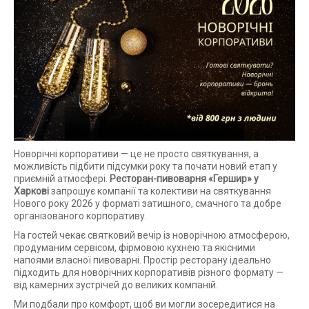
Новорічні корпоративи — це не просто святкування, а
можливість підбити підсумки року та почати новий етап у
приємній атмосфері.
Ресторан-пивоварня «Гершир» у
Харкові
запрошує компанії та колективи на святкування
Нового року 2026 у форматі затишного, смачного та добре
організованого корпоративу.
На гостей чекає святковий вечір із новорічною атмосферою,
продуманим сервісом, фірмовою кухнею та якісними
напоями власної пивоварні. Простір ресторану ідеально
підходить для новорічних корпоративів різного формату —
від камерних зустрічей до великих компаній.
Ми подбали про комфорт, щоб ви могли зосередитися на