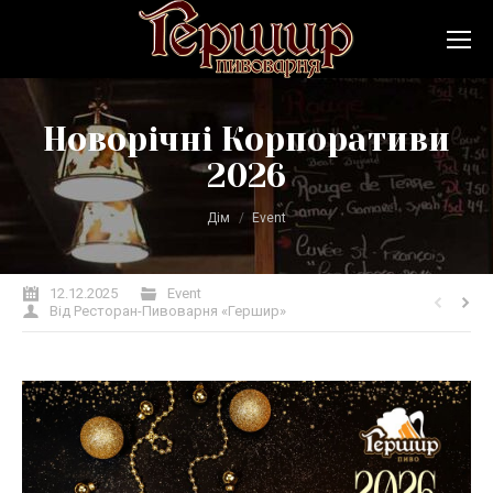
Новорічні Корпоративи
2026
Ви тут:
Дім
Event
12.12.2025
Event
Від
Ресторан-Пивоварня «Гершир»