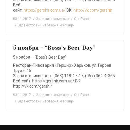
Веб-
сайт:
https://gershir.com.ua/
ВК:
http://vk.com/gershir
03.11.2017
Залишити коментар
Old Event
Від
Ресторан-Пивоварня «Гершир»
5 ноября – “Boss’s Beer Day”
5 ноября – “Boss’s Beer Day”
Ресторан-Пивоварня «Гершир» Харьков, ул. Героев
Труда, 46
Заказ столиков: тел.: (063) 118-17-17; (057) 364-4-365
Веб-сайт: https://gershir.com.ua/ ВК:
http://vk.com/gershir
03.11.2017
Залишити коментар
Old Event
Від
Ресторан-Пивоварня «Гершир»