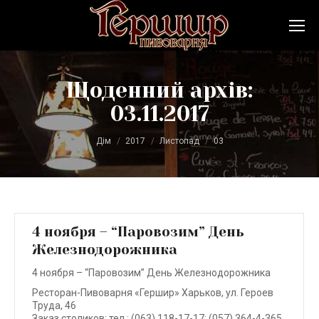
Щоденний архів:
03.11.2017
Ви тут:
Дім
2017
Листопад
03
4 ноября – “Паровозим” День
Железнодорожника
4 ноября – “Паровозим” День Железнодорожника
Ресторан-Пивоварня «Гершир» Харьков, ул. Героев
Труда, 46
Заказ столиков: тел.: (063) 118-17-17; (057) 364-4-365