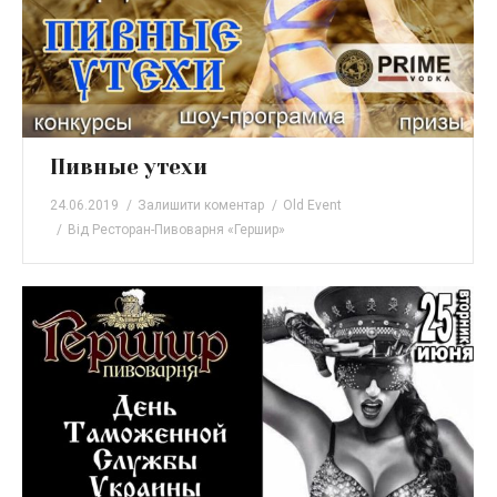
Пивные утехи
24.06.2019
Залишити коментар
Old Event
Від
Ресторан-Пивоварня «Гершир»