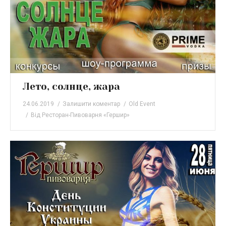
Лето, солнце, жара
24.06.2019
Залишити коментар
Old Event
Від
Ресторан-Пивоварня «Гершир»