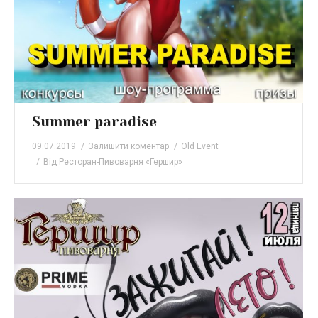
Summer paradise
09.07.2019
Залишити коментар
Old Event
Від
Ресторан-Пивоварня «Гершир»