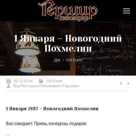
1 Января – Новогодний
Похмелин
Ви тут:
Дім
Old Event
30.12.2016
Old Event
Від
Ресторан-Пивоварня «Гершир»
1 Января 2017 – Новогодний Похмелин
Вас ожидает:
Призы, конкурсы, подарки