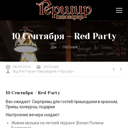
10 Сентября – Red Party
Ви тут:
Дім
Old Event
06.09.2016
Old Event
Від
Ресторан-Пивоварня «Гершир»
10 Сентября – Red Party
Вас ожидает: Сюрпризы для гостей пришедшем в красном,
Призы, конкурсы, подарки
Настроение вечера создает:
Живая музыка на летней террасе (Вокал Полина