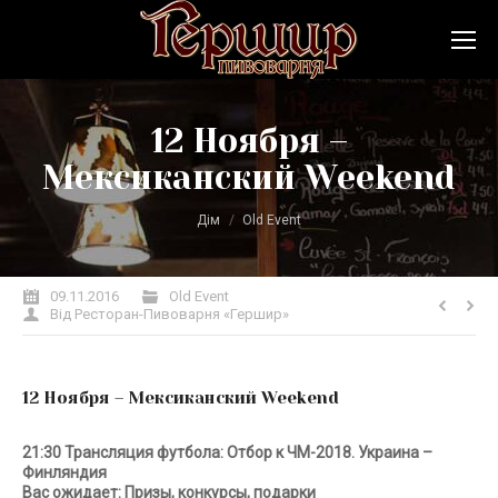
12 Ноября –
Мексиканский Weekend
Ви тут:
Дім
Old Event
09.11.2016
Old Event
Від
Ресторан-Пивоварня «Гершир»
12 Ноября – Мексиканский Weekend
21:30 Трансляция футбола: Отбор к ЧМ-2018. Украина –
Финляндия
Вас ожидает:
Призы, конкурсы, подарки