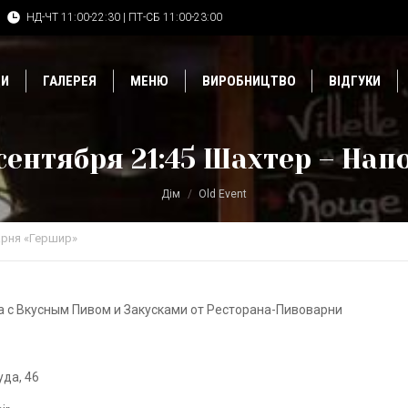
НД-ЧТ 11:00-22:30 | ПТ-СБ 11:00-23:00
ДИ
ГАЛЕРЕЯ
МЕНЮ
ВИРОБНИЦТВО
ВІДГУКИ
 сентября 21:45 Шахтер – Нап
Дім
Old Event
рня «Гершир»
а с Вкусным Пивом и Закусками от Ресторана-Пивоварни
уда, 46