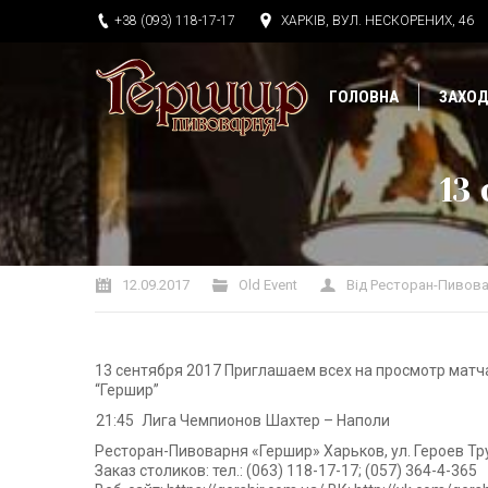
+38 (093) 118-17-17
ХАРКІВ, ВУЛ. НЕСКОРЕНИХ, 46
ГОЛОВНА
ЗАХО
13
Ви тут:
12.09.2017
Old Event
Від
Ресторан-Пивова
13 сентября 2017 Приглашаем всех на просмотр матч
“Гершир”
21:45
Лига Чемпионов
Шахтер – Наполи
Ресторан-Пивоварня «Гершир» Харьков, ул. Героев Тр
Заказ столиков: тел.: (063) 118-17-17; (057) 364-4-365