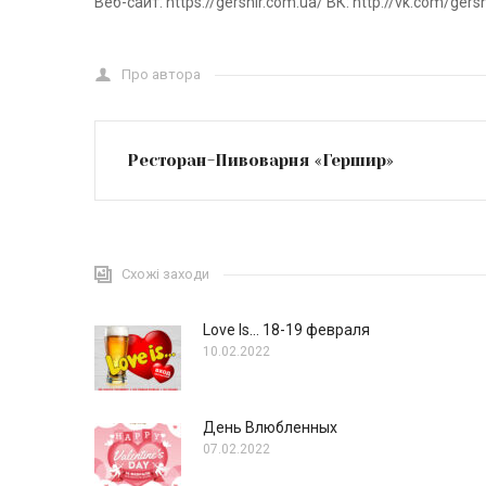
Веб-сайт: https://gershir.com.ua/ ВК: http://vk.com/gersh
Про автора
Ресторан-Пивоварня «Гершир»
Схожі заходи
Love Is… 18-19 февраля
10.02.2022
День Влюбленных
07.02.2022