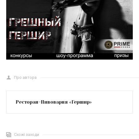
Про автора
Ресторан-Пивоварня «Гершир»
Схожі заходи