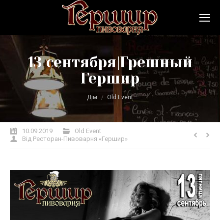
13 сентября|Грешный
Гершир
Ви тут:
Дім
Old Event
10.09.2019
Old Event
Від
Ресторан-Пивоварня «Гершир»