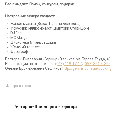
Вас ожидает:
Призы, конкурсы, подарки
Настроение вечера создает:
Живая музыка (Вокал Полина Белякова)
Фокусник. Иллюзионист: Дмитрий Ставицкий
DJ Fed
МС Margo
Дискотека & Танцовщицы
Женский топлесс
Фотограф
Ресторан-Пивоварня «Гершир» Харьков, ул. Героев Труда, 46
Информация по столам тел.:
(063) 118-17-17
;
(057) 364-4-365
Онлайн Бронирование Столиков
http://gershir.com.ua/booking
Про автора
Ресторан-Пивоварня «Гершир»