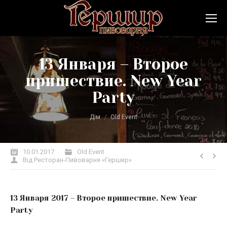
13 Января – Второе
пришествие. New Year
Party
Ви тут:
Дім
Old Event
10.01.2017
Old Event
Від
Ресторан-Пивоварня «Гершир»
13 Января 2017 – Второе пришествие. New Year
Party