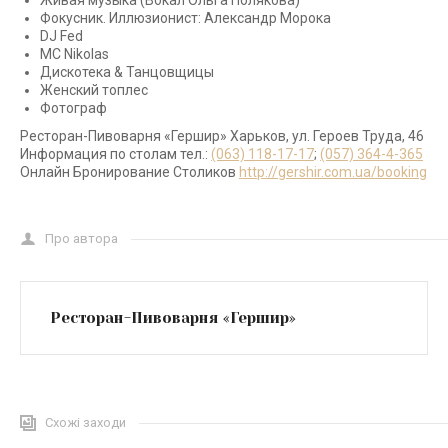
Живая музыка (Вокал Ольга Полякова)
Фокусник. Иллюзионист: Александр Морока
DJ Fed
МС Nikolas
Дискотека & Танцовщицы
Женский топлес
Фотограф
Ресторан-Пивоварня «Гершир» Харьков, ул. Героев Труда, 46
Информация по столам тел.:
(063) 118-17-17
;
(057) 364-4-365
Онлайн Бронирование Столиков
http://gershir.com.ua/booking
Про автора
Ресторан-Пивоварня «Гершир»
Схожі заходи