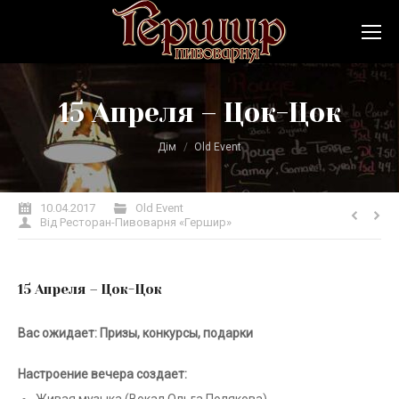
15 Апреля – Цок-Цок
Ви тут:
Дім
Old Event
10.04.2017
Old Event
Від
Ресторан-Пивоварня «Гершир»
15 Апреля – Цок-Цок
Вас ожидает:
Призы, конкурсы, подарки
Настроение вечера создает: