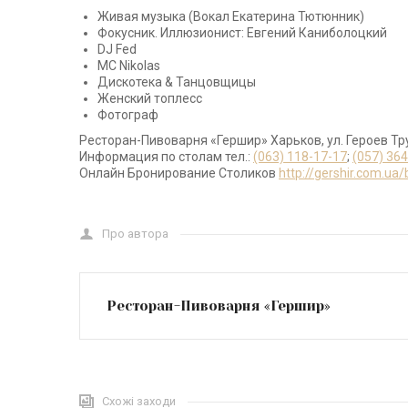
Живая музыка (Вокал Екатерина Тютюнник)
Фокусник. Иллюзионист: Евгений Каниболоцкий
DJ Fed
МС Nikolas
Дискотека & Танцовщицы
Женский топлесс
Фотограф
Ресторан-Пивоварня «Гершир» Харьков, ул. Героев Тр
Информация по столам тел.:
(063) 118-17-17
;
(057) 36
Онлайн Бронирование Столиков
http://gershir.com.ua
Про автора
Ресторан-Пивоварня «Гершир»
Схожі заходи