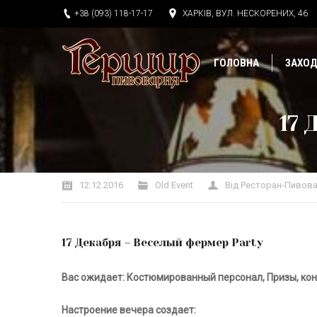
+38 (093) 118-17-17
ХАРКІВ, ВУЛ. НЕСКОРЕНИХ, 46
ГОЛОВНА
ЗАХО
17 
Ви тут:
12.12.2016
Old Event
Від
Ресторан-Пивова
17 Декабря – Веселый фермер Party
Вас ожидает:
Костюмированный персонал, Призы, кон
Настроение вечера создает: