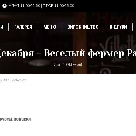
НД-ЧТ 11:00-22:30 | ПТ-СБ 11:00-23:00
ДИ
ГАЛЕРЕЯ
МЕНЮ
ВИРОБНИЦТВО
ВІДГУКИ
Декабря – Веселый фермер P
Дім
Old Event
рня «Гершир»
курсы, подарки