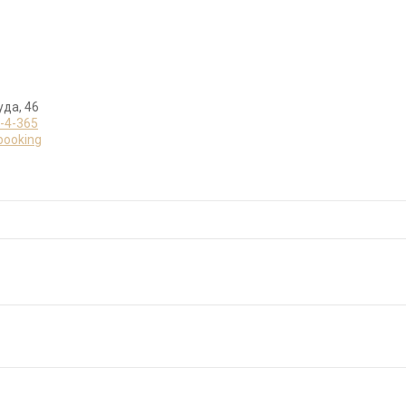
уда, 46
4-4-365
/booking