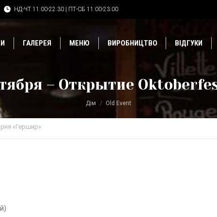
НД-ЧТ 11:00-22:30 | ПТ-СБ 11:00-23:00
ДИ
ГАЛЕРЕЯ
МЕНЮ
ВИРОБНИЦТВО
ВІДГУКИ
нтября – Открытие Oktoberfes
Дім
Old Event
рня «Гершир»
й)