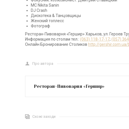
Фокусник. Иллюзионист: Дмитрий Ставицкий
MC Nikita Sanin
DJ Crash
Дискотека & Танцовщицы
Женский топлесс
Фотограф
Ресторан-Пивоварня «Гершир» Харьков, ул. Героев Тр
Информация по столам тел.:
(063) 118-17-17
;
(057) 36
Онлайн Бронирование Столиков
http://gershir.com.ua
Про автора
Ресторан-Пивоварня «Гершир»
Схожі заходи