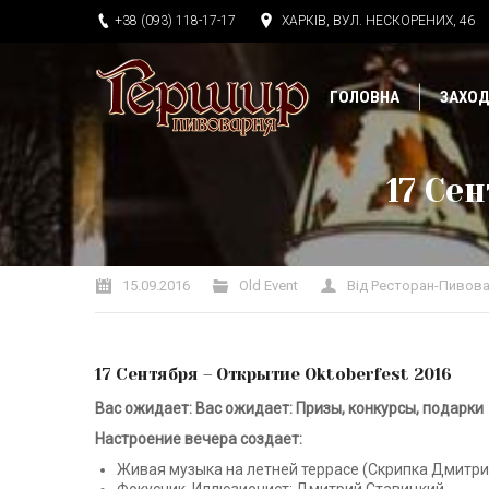
+38 (093) 118-17-17
ХАРКІВ, ВУЛ. НЕСКОРЕНИХ, 46
ГОЛОВНА
ЗАХО
17 Се
Ви тут:
15.09.2016
Old Event
Від
Ресторан-Пивова
17 Сентября – Открытие Oktoberfest 2016
Вас ожидает:
Вас ожидает: Призы, конкурсы, подарки
Настроение вечера создает:
Живая музыка на летней террасе (Скрипка Дмитри