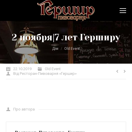
2 ноября|7 лет Герширу
Ви тут:
Дім
Old Event
22.10.2019
Old Event
Від
Ресторан-Пивоварня «Гершир»
Про автора