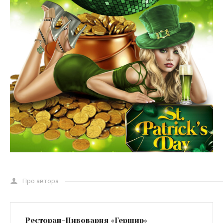
Про автора
Ресторан-Пивоварня «Гершир»