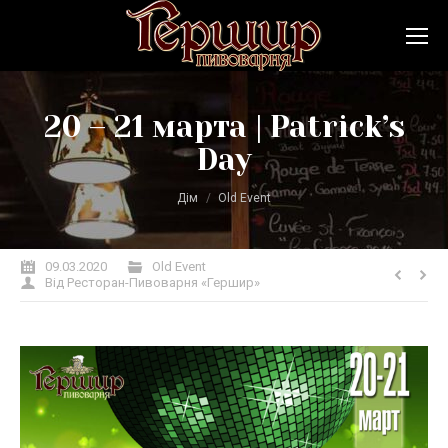
20 – 21 марта | Patrick’s
Day
Ви тут:
Дім
Old Event
09.03.2020
Old Event
Від
Ресторан-Пивоварня «Гершир»