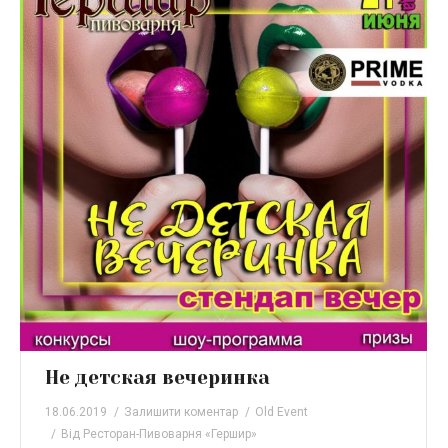
Не детская вечеринка
18.06.2019
Залишити коментар
Old Event
Від
Ресторан-Пивоварня «Гершир»