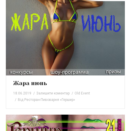
Жара июнь
18.06.2019
Залишити коментар
Old Event
Від
Ресторан-Пивоварня «Гершир»