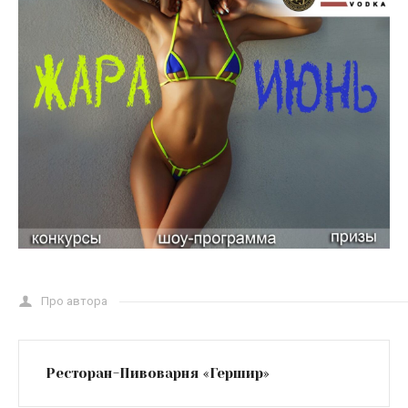
Про автора
Ресторан-Пивоварня «Гершир»