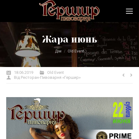
Жара июнь
Ви тут:
Дім
Old Event
18.06.2019
Old Event
Від
Ресторан-Пивоварня «Гершир»