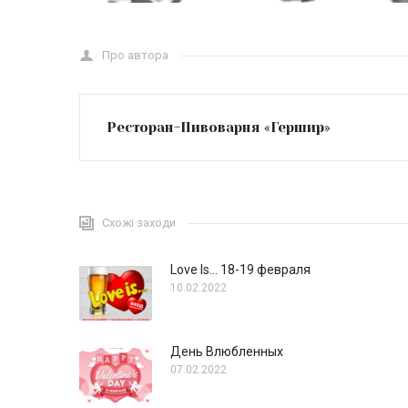
Про автора
Ресторан-Пивоварня «Гершир»
Схожі заходи
Love Is… 18-19 февраля
10.02.2022
День Влюбленных
07.02.2022