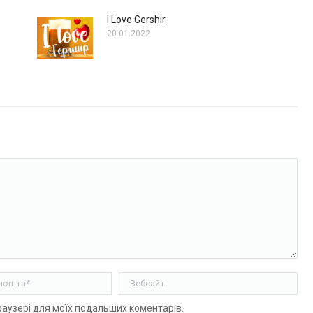
I Love Gershir
20.01.2022
ошта *
Вебсайт
браузері для моїх подальших коментарів.