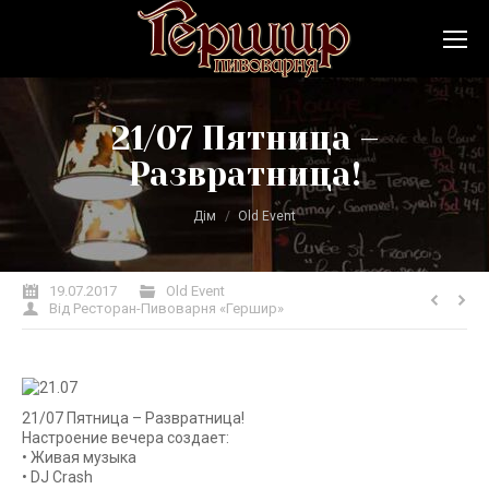
21/07 Пятница –
Развратница!
Ви тут:
Дім
Old Event
19.07.2017
Old Event
Від
Ресторан-Пивоварня «Гершир»
21/07 Пятница – Развратница!
Настроение вечера создает:
• Живая музыка
• DJ Crash