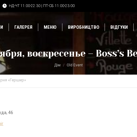
НД-ЧТ 11:00-22:30 | ПТ-СБ 11:00-23:00
ДИ
ГАЛЕРЕЯ
МЕНЮ
ВИРОБНИЦТВО
ВІДГУКИ
ября, воскресенье – Boss’s B
Дім
Old Event
рня «Гершир»
уда, 46
ir