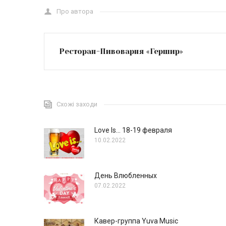
Про автора
Ресторан-Пивоварня «Гершир»
Схожі заходи
Love Is… 18-19 февраля
10.02.2022
День Влюбленных
07.02.2022
Кавер-группа Yuva Music