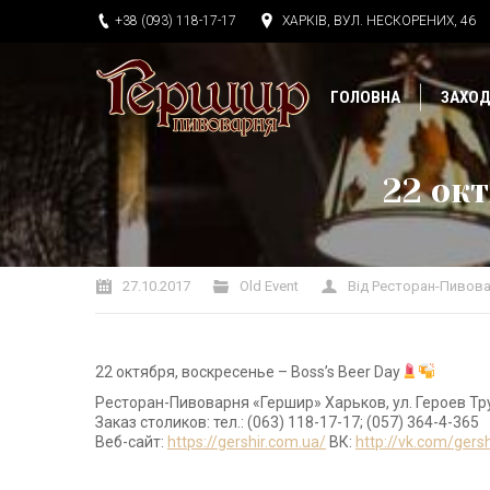
+38 (093) 118-17-17
ХАРКІВ, ВУЛ. НЕСКОРЕНИХ, 46
ГОЛОВНА
ЗАХО
22 окт
Ви тут:
27.10.2017
Old Event
Від
Ресторан-Пивова
22 октября, воскресенье – Boss’s Beer Day
Ресторан-Пивоварня «Гершир» Харьков, ул. Героев Тр
Заказ столиков: тел.: (063) 118-17-17; (057) 364-4-365
Веб-сайт:
https://gershir.com.ua/
ВК:
http://vk.com/gersh