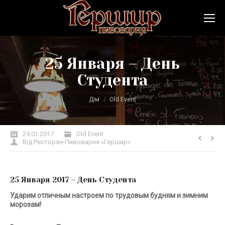
25 Января – День
Студента
Ви тут:
Дім
Old Event
24.01.2017
Old Event
Від
Ресторан-Пивоварня «Гершир»
25 Января 2017 – День Студента
Ударим отличным настроем по трудовым будням и зимним
морозам!