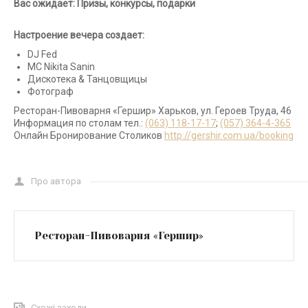
Вас ожидает:
Призы, конкурсы, подарки
Настроение вечера создает:
DJ Fed
МС Nikita Sanin
Дискотека & Танцовщицы
Фотограф
Ресторан-Пивоварня «Гершир» Харьков, ул. Героев Труда, 46
Информация по столам тел.:
(063) 118-17-17
;
(057) 364-4-365
Онлайн Бронирование Столиков
http://gershir.com.ua/booking
Про автора
Ресторан-Пивоварня «Гершир»
Схожі заходи