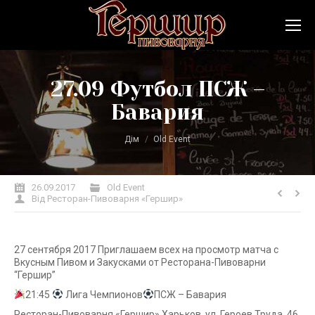
27.09 Футбол ПСЖ –
Бавария
Ви тут:
Дім
Old Event
26.09.2017
Old Event
Від
Ресторан-Пивоварня «Гершир»
27 сентября 2017 Приглашаем всех на просмотр матча с
Вкусным Пивом и Закусками от Ресторана-Пивоварни
“Гершир”
21:45
Лига Чемпионов
ПСЖ – Бавария
Ресторан-Пивоварня «Гершир» Харьков, ул. Героев Труда, 46