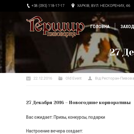
+38 (093) 118-17-17
ХАРКІВ, ВУЛ. НЕСКОРЕНИХ, 46
ГОЛОВНА
ЗАХО
27 Д
Ви тут:
22.12.2016
Old Event
Від
Ресторан-Пивова
27 Декабря 2016 – Новогодние корпоративы
Вас ожидает:
Призы, конкурсы, подарки
Настроение вечера создает: