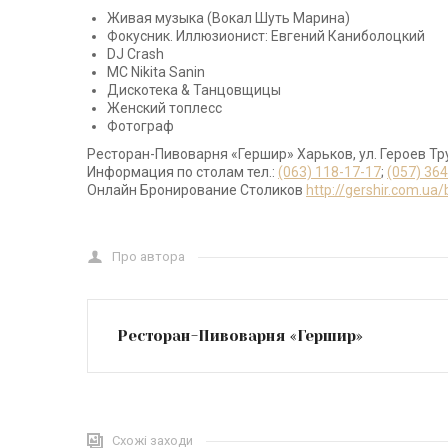
Живая музыка (Вокал Шуть Марина)
Фокусник. Иллюзионист: Евгений Каниболоцкий
DJ Crash
МС Nikita Sanin
Дискотека & Танцовщицы
Женский топлесс
Фотограф
Ресторан-Пивоварня «Гершир» Харьков, ул. Героев Тр
Информация по столам тел.:
(063) 118-17-17
;
(057) 36
Онлайн Бронирование Столиков
http://gershir.com.ua
Про автора
Ресторан-Пивоварня «Гершир»
Схожі заходи