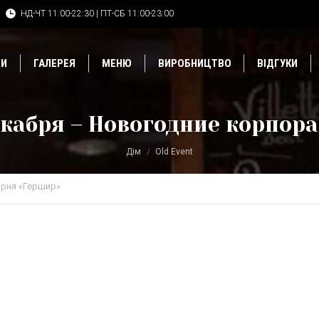
НД-ЧТ 11:00-22:30 | ПТ-СБ 11:00-23:00
ДИ
ГАЛЕРЕЯ
МЕНЮ
ВИРОБНИЦТВО
ВІДГУКИ
екабря – Новогодние корпор
Дім
Old Event
рня «Гершир»