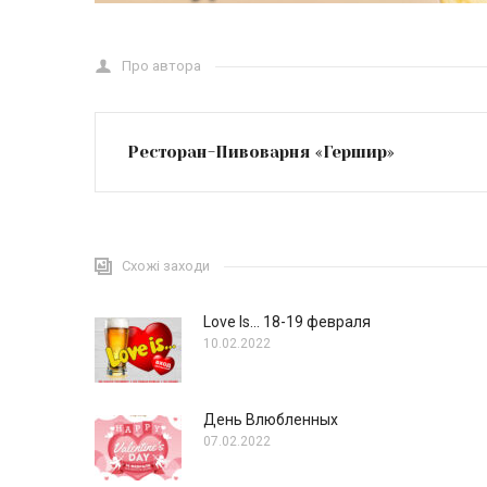
Про автора
Ресторан-Пивоварня «Гершир»
Схожі заходи
Love Is… 18-19 февраля
10.02.2022
День Влюбленных
07.02.2022