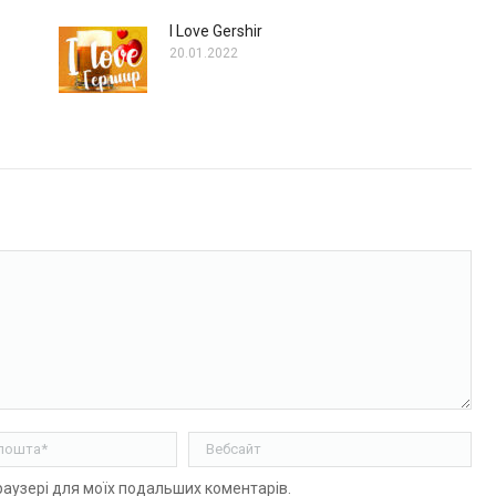
I Love Gershir
20.01.2022
ошта *
Вебсайт
браузері для моїх подальших коментарів.