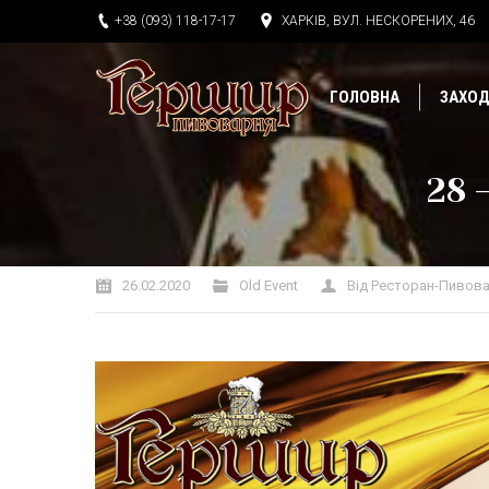
+38 (093) 118-17-17
ХАРКІВ, ВУЛ. НЕСКОРЕНИХ, 46
ГОЛОВНА
ЗАХО
28 
Ви тут:
26.02.2020
Old Event
Від
Ресторан-Пивова