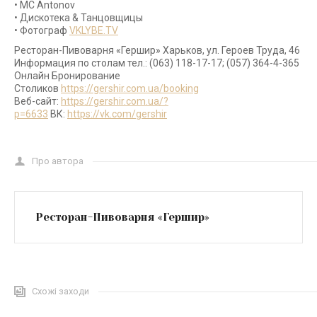
• МС Antonov
• Дискотека & Танцовщицы
• Фотограф
VKLYBE.TV
Ресторан-Пивоварня «Гершир» Харьков, ул. Героев Труда, 46
Информация по столам тел.: (063) 118-17-17; (057) 364-4-365
Онлайн Бронирование
Столиков
https://gershir.com.ua/booking
Веб-сайт:
https://gershir.com.ua/?
p=6633
ВК:
https://vk.com/gershir
Про автора
Ресторан-Пивоварня «Гершир»
Схожі заходи