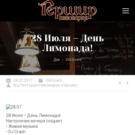
28 Июля – День
Лимонада!
Ви тут:
Дім
Old Event
26.07.2017
Old Event
Від
Ресторан-Пивоварня «Гершир»
28 Июля – День Лимонада!
Настроение вечера создает:
• Живая музыка
• DJ Crash