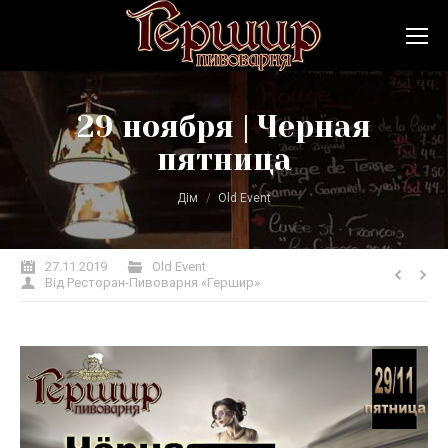
29 ноября | Черная
пятница
Ви тут:
Дім
Old Event
27.11.2019
Old Event
Від
Ресторан-Пивоварня «Гершир»