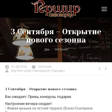
3 Сентября – Открытие
нового сезонна
Ви тут:
Дім
Old Event
31.08.2016
Old Event
Від
Ресторан-Пивоварня «Гершир»
3 Сентября – Открытие нового сезонна
Вас ожидает: Призы, конкурсы, подарки
Настроение вечера создает:
• Живая музыка на летней террасе (Вокал Екатерина