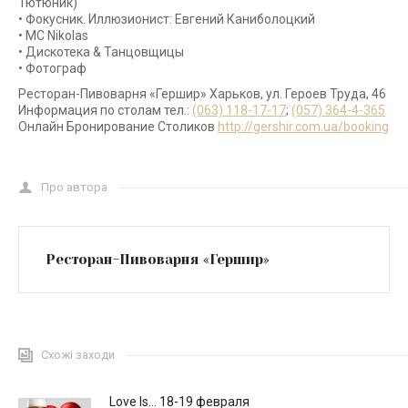
Тютюник)
• Фокусник. Иллюзионист: Евгений Каниболоцкий
• MC Nikolas
• Дискотека & Танцовщицы
• Фотограф
Ресторан-Пивоварня «Гершир» Харьков, ул. Героев Труда, 46
Информация по столам тел.:
(063) 118-17-17
;
(057) 364-4-365
Онлайн Бронирование Столиков
http://gershir.com.ua/booking
Про автора
Ресторан-Пивоварня «Гершир»
Схожі заходи
Love Is… 18-19 февраля