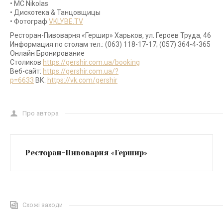
• МС Nikolas
• Дискотека & Танцовщицы
• Фотограф
VKLYBE.TV
Ресторан-Пивоварня «Гершир» Харьков, ул. Героев Труда, 46
Информация по столам тел.: (063) 118-17-17; (057) 364-4-365
Онлайн Бронирование
Столиков
https://gershir.com.ua/booking
Веб-сайт:
https://gershir.com.ua/?
p=6633
ВК:
https://vk.com/gershir
Про автора
Ресторан-Пивоварня «Гершир»
Схожі заходи