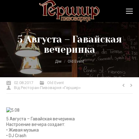
5 Августа – Гавайская
вечеринка
Ви тут:
Дім
Old Event
02.08.2017
Old Event
Від
Ресторан-Пивоварня «Гершир»
5 Августа – Гавайская вечеринка
Настроение вечера создает:
• Живая музыка
• DJ Crash