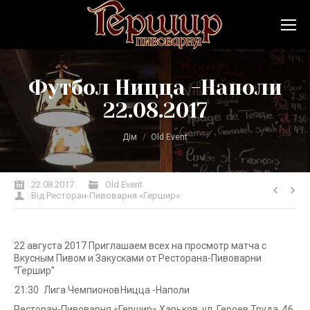
Футбол Ницца -Наполи
22.08.2017
Ви тут:
Дім
Old Event
22.08.2017
Old Event
Від
Ресторан-Пивоварня «Гершир»
22 августа 2017 Приглашаем всех на просмотр матча с
Вкусным Пивом и Закусками от Ресторана-Пивоварни
“Гершир”
21:30
Лига Чемпионов
Ницца -Наполи
Ресторан-Пивоварня «Гершир» Харьков, ул. Героев Труда, 46