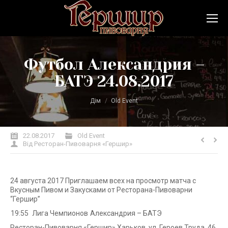
Футбол Александрия –
БАТЭ 24.08.2017
Ви тут:
Дім
Old Event
22.08.2017
Old Event
Від
Ресторан-Пивоварня «Гершир»
24 августа 2017 Приглашаем всех на просмотр матча с
Вкусным Пивом и Закусками от Ресторана-Пивоварни
“Гершир”
19:55
Лига Чемпионов
Александрия – БАТЭ
Ресторан-Пивоварня «Гершир» Харьков, ул. Героев Труда, 46