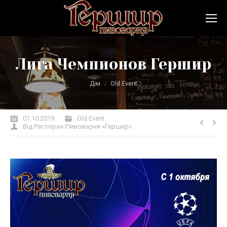
Лига Чемпионов Гершир
Ви тут:
Дім
Old Event
01.10.2019
Old Event
Від
Ресторан-Пивоварня «Гершир»