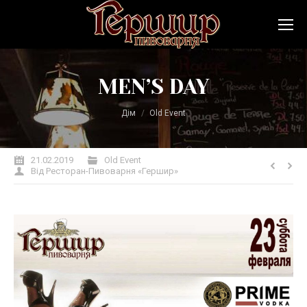
MEN’S DAY
Ви тут:
Дім
Old Event
21.02.2019
Old Event
Від
Ресторан-Пивоварня «Гершир»