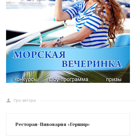
Про автора
Ресторан-Пивоварня «Гершир»