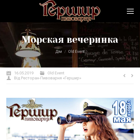
Морская вечеринка
Ви тут:
Дім
Old Event
16.05.2019
Old Event
Від
Ресторан-Пивоварня «Гершир»