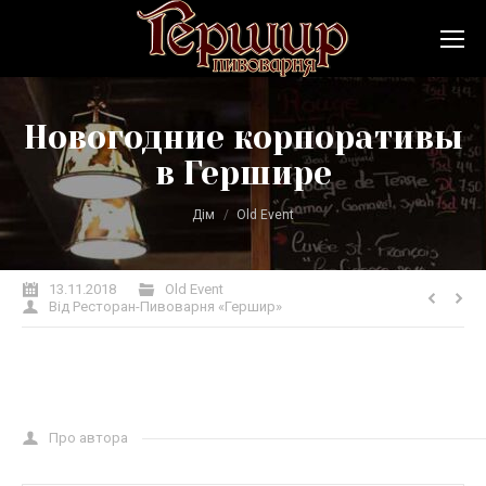
Новогодние корпоративы
в Гершире
Ви тут:
Дім
Old Event
13.11.2018
Old Event
Від
Ресторан-Пивоварня «Гершир»
Про автора