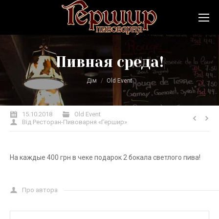
Пивная среда!
Ви тут:
Дім
Old Event
15.10.2018
Old Event
Від
Ресторан-Пивоварня «Гершир»
На каждые 400 грн в чеке подарок 2 бокала светлого пива!
Про автора