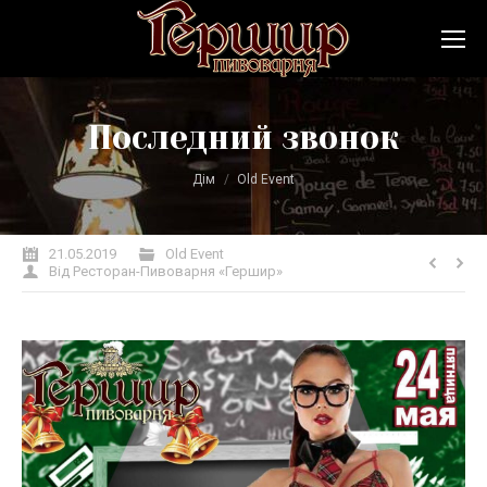
Последний звонок
Ви тут:
Дім
Old Event
21.05.2019
Old Event
Від
Ресторан-Пивоварня «Гершир»