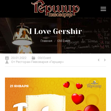
I Love Gershir
Вы здесь:
Главная
Old Event
20.01.2022
Old Event
От
Ресторан-Пивоварня «Гершир»