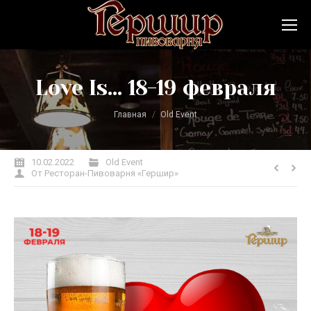
Love Is… 18-19 февраля
Вы здесь:
Главная
Old Event
10.02.2022
Old Event
От
Ресторан-Пивоварня «Гершир»