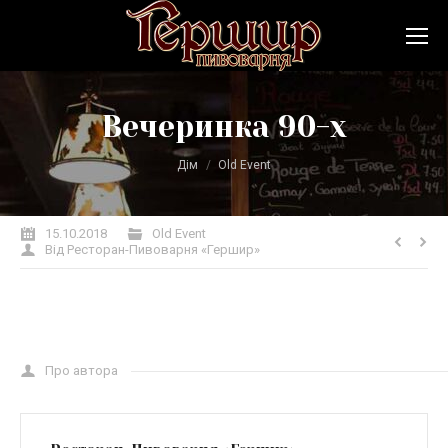
Вечеринка 90-х
Ви тут:
Дім
Old Event
15.10.2018
Old Event
Від
Ресторан-Пивоварня «Гершир»
Про автора