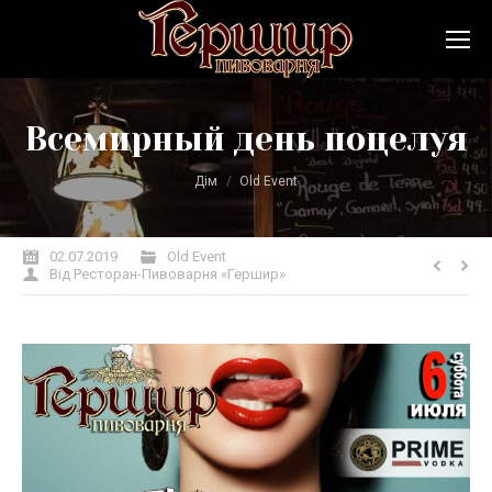
Всемирный день поцелуя
Ви тут:
Дім
Old Event
02.07.2019
Old Event
Від
Ресторан-Пивоварня «Гершир»