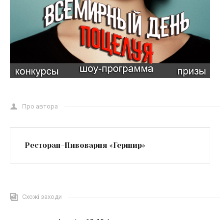
Про автора
Ресторан-Пивоварня «Гершир»
Схожі заходи