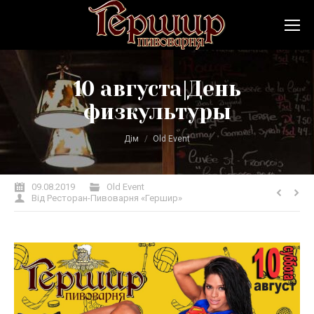
10 августа|День
физкультуры
Ви тут:
Дім
Old Event
09.08.2019
Old Event
Від
Ресторан-Пивоварня «Гершир»