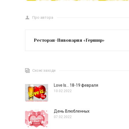
Про автора
Ресторан-Пивоварня «Гершир»
Схожі заходи
Love Is… 18-19 февраля
10.02.2022
День Влюбленных
07.02.2022