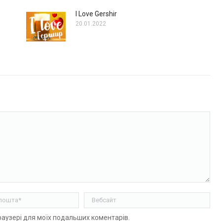
I Love Gershir
20.01.2022
ошта *
Вебсайт
браузері для моїх подальших коментарів.