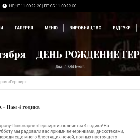
НД-ЧТ 11:00-22:30 | ПТ-СБ 11:00-23:00
ДИ
ГАЛЕРЕЯ
МЕНЮ
ВИРОБНИЦТВО
ВІДГУКИ
ктября – ДЕНЬ РОЖДЕНИЕ ГЕ
Дім
Old Event
рня «Гершир»
 – Нам 4 годика
рану-Пивоварне «Гершир» исполняется 4 годика! На
убботу мы радовали вас яркими вечеринками, дискотеками,
впереди еще много блестящих ночей, полных настоящего