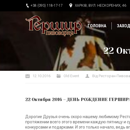
+38 (093) 118-17-17
ХАРКІВ, ВУЛ. НЕСКОРЕНИХ, 46
ГОЛОВНА
ЗАХО
22 О
Ви тут:
12.10.2016
Old Event
Від
Ресторан-Пивова
22 Октября 2016 – ДЕНЬ РОЖДЕНИЕ ГЕРШИРА
Дорогие Друзья очень скоро нашему любимому Ресто
протяжении всего этого времени каждую пятницу и с
конкурсами и подарками. И это только начало, ведь 