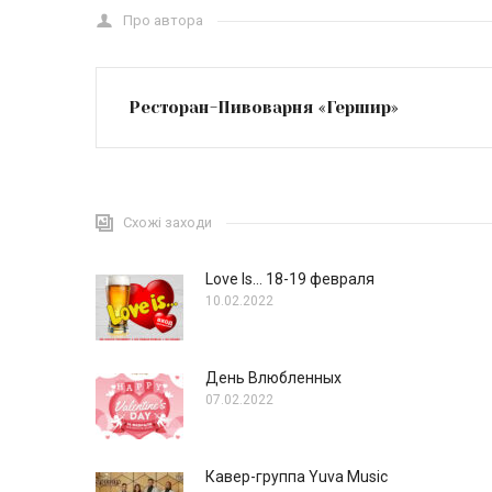
Про автора
Ресторан-Пивоварня «Гершир»
Схожі заходи
Love Is… 18-19 февраля
10.02.2022
День Влюбленных
07.02.2022
Кавер-группа Yuva Music