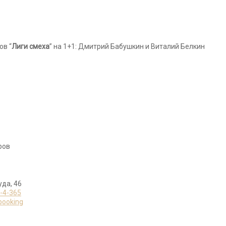
ов “
Лиги смеха
” на 1+1: Дмитрий Бабушкин и Виталий Белкин
ров
уда, 46
4-4-365
/booking