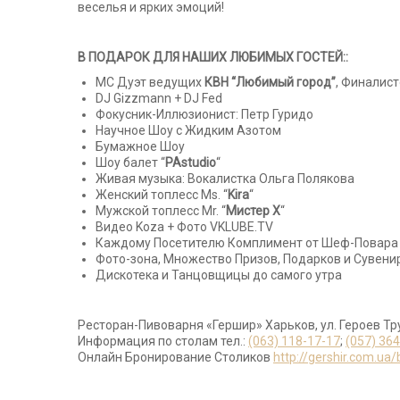
веселья и ярких эмоций!
В ПОДАРОК ДЛЯ НАШИХ ЛЮБИМЫХ ГОСТЕЙ::
МС Дуэт ведущих
КВН “Любимый город”
, Финалист
DJ Gizzmann + DJ Fed
Фокусник-Иллюзионист: Петр Гуридо
Научное Шоу с Жидким Азотом
Бумажное Шоу
Шоу балет “
PAstudio
“
Живая музыка: Вокалистка Ольга Полякова
Женский топлесс Ms. “
Kira
“
Мужской топлесс Mr. “
Мистер Х
“
Видео Koza + Фото VKLUBE.TV
Каждому Посетителю Комплимент от Шеф-Повара
Фото-зона, Множество Призов, Подарков и Сувени
Дискотека и Танцовщицы до самого утра
Ресторан-Пивоварня «Гершир» Харьков, ул. Героев Тр
Информация по столам тел.:
(063) 118-17-17
;
(057) 36
Онлайн Бронирование Столиков
http://gershir.com.ua