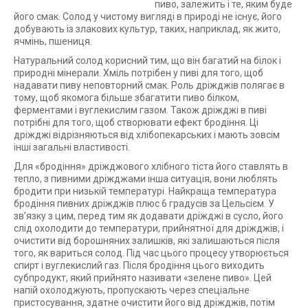
пиво, залежить і те, яким буде
його смак. Солод у чистому вигляді в природі не існує, його
добувають із злакових культур, таких, наприклад, як жито,
ячмінь, пшениця.
Натуральний солод корисний тим, що він багатий на білок і
природні мінерали. Хміль потрібен у пиві для того, щоб
надавати пиву неповторний смак. Роль дріжджів полягає в
тому, щоб якомога більше збагатити пиво білком,
ферментами і вуглекислим газом. Також дріжджі в пиві
потрібні для того, щоб створювати ефект бродіння. Ці
дріжджі відрізняються від хлібопекарських і мають зовсім
інші загальні властивості.
Для «бродіння» дріжджового хлібного тіста його ставлять в
тепло, з пивними дріжджами інша ситуація, вони люблять
бродити при низькій температурі. Найкраща температура
бродіння пивних дріжджів плюс 6 градусів за Цельсієм. У
зв’язку з цим, перед тим як додавати дріжджі в сусло, його
слід охолодити до температури, прийнятної для дріжджів, і
очистити від борошняних залишків, які залишаються після
того, як вариться солод. Під час цього процесу утворюється
спирт і вуглекислий газ. Після бродіння цього виходить
субпродукт, який прийнято називати «зелене пиво». Цей
напій охолоджують, пропускають через спеціальне
пристосування, здатне очистити його від дріжджів, потім