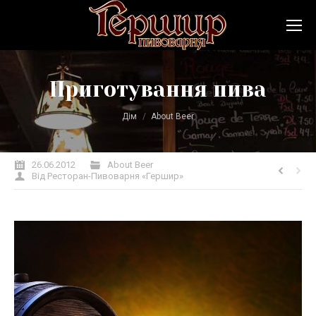
Приготування пива
Ви тут:
Дім
About Beer
26.06.2012
About Beer
Від
Ресторан-Пивоварня «Гершир»