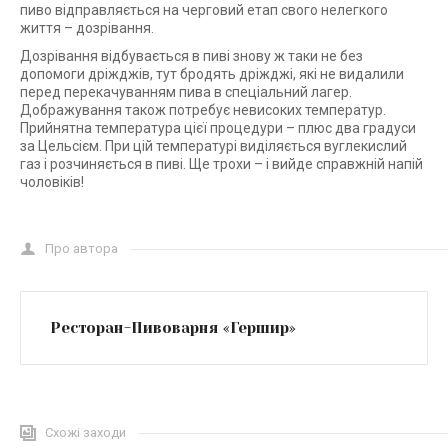
пиво відправляється на черговий етап свого нелегкого
життя – дозрівання.
Дозрівання відбувається в пиві знову ж таки не без
допомоги дріжджів, тут бродять дріжджі, які не видалили
перед перекачуванням пива в спеціальний лагер.
Дображування також потребує невисоких температур.
Прийнятна температура цієї процедури – плюс два градуси
за Цельсієм. При цій температурі виділяється вуглекислий
газ і розчиняється в пиві. Ще трохи – і вийде справжній напій
чоловіків!
Про автора
Ресторан-Пивоварня «Гершир»
Схожі заходи